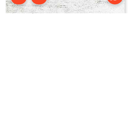
alt
Vielseitigkeit des Autofahrens erleben
möchtest oder vorhast, Anhänger zu ziehen –
wir haben den passenden Führerschein für
dich. Wir erklären dir die Unterschiede
zwischen den Klassen A, A1, A2, AM, B und B196
sowie die damit verbundenen Möglichkeiten
und Herausforderungen.
Darüber hinaus gehen wir auf die
Voraussetzungen ein, die du erfüllen musst, um
die jeweiligen Führerscheine zu erlangen. Wir
sprechen über das Mindestalter, die
benötigten Unterlagen für Erwachsene und
Jugendliche sowie die besonderen Aspekte
des Begleiteten Fahrens. Unser Ziel ist es,
sicherzustellen, dass du bestens informiert und