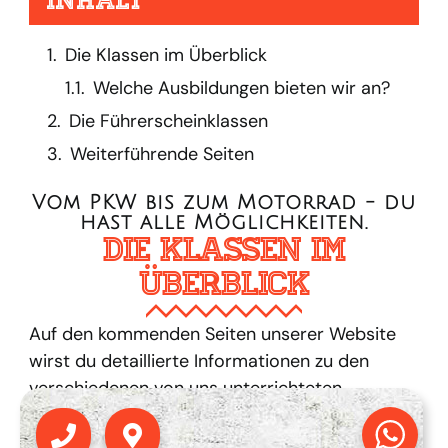
Die Klassen im Überblick
Welche Ausbildungen bieten wir an?
Die Führer­schein­klassen
Weiterführende Seiten
Vom PKW bis zum Motorrad - du
hast alle Möglichkeiten.
Die Klassen im
Überblick
Auf den kommenden Seiten unserer Website
wirst du detaillierte Informationen zu den
verschiedenen von uns unterrichteten
Phone
Map-
Fahrzeugklassen finden. Egal, ob du von den
marker-
Freiheiten des Motorradfahrens träumst, die