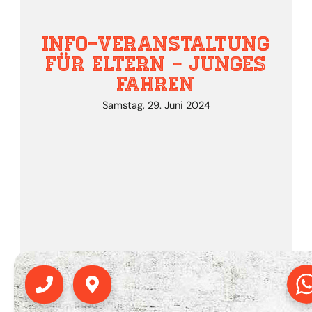
Samstag, 29. Juni 2024
00
10
20
57
Monate
Tage
Stunden
Minuten
Phone
Map-
marker-
alt