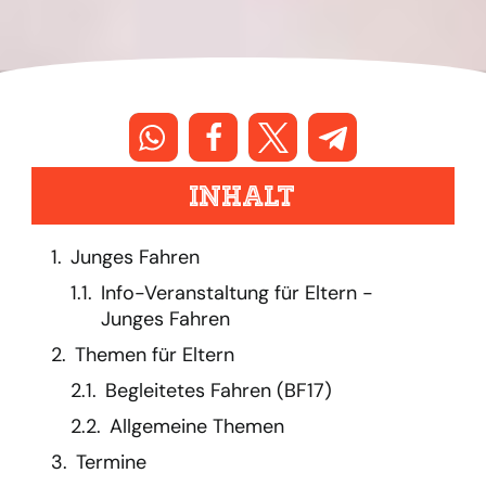
Inhalt
Junges Fahren
Info-Veranstaltung für Eltern -
Junges Fahren
Themen für Eltern
Begleitetes Fahren (BF17)
Allgemeine Themen
Termine
Es bleiben keine Fragen
offen
Junges Fahren
Der nächste große Schritt im Leben deines
Kindes – der Führerschein.