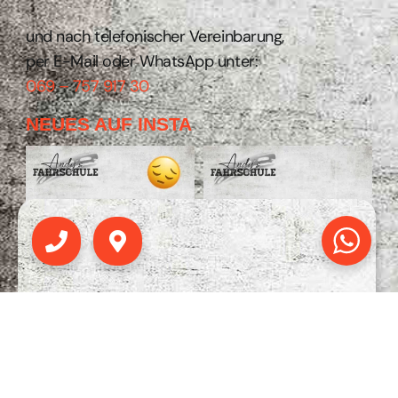
und nach telefonischer Vereinbarung,
per E-Mail oder WhatsApp unter:
069 – 757 917 30
NEUES AUF INSTA
Phone
Map-
marker-
alt