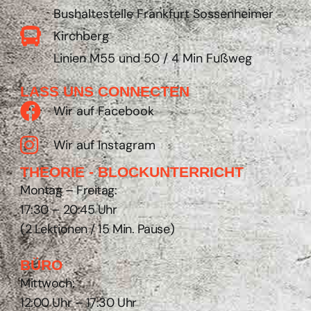
Bushaltestelle Frankfurt Sossenheimer
Kirchberg
Linien M55 und 50 / 4 Min Fußweg
LASS UNS CONNECTEN
Wir auf Facebook
Wir auf Instagram
THEORIE - BLOCKUNTERRICHT
Montag – Freitag:
17:30 – 20:45 Uhr
(2 Lektionen / 15 Min. Pause)
BÜRO
Mittwoch:
12:00 Uhr – 17:30 Uhr