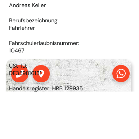
Andreas Keller
Berufsbezeichnung:
Fahrlehrer
Fahrschulerlaubnisnummer:
10467
Phone
Map-
USt-ID:
marker-
DE359816131
alt
Handelsregister: HRB 129935
Registergericht: Amtsgericht Frankfurt am
Main
Aufsichtsbehörde:
Regierungspräsidium Darmstadt – Abteilung
Fahrschulwesen